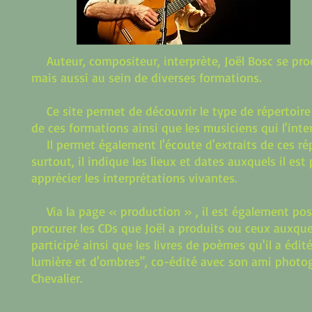
Auteur, compositeur, interprète, Joël Bosc se pro
mais aussi au sein de diverses formations.
Ce site permet de découvrir le type de répertoire 
de ces formations ainsi que les musiciens qui l'inte
Il permet également l'écoute d'extraits de ces rép
surtout, il indique les lieux et dates auxquels il est
apprécier les interprétations vivantes.
Via la page « production » , il est également pos
procurer les CDs que Joël a produits ou ceux auxquel
participé ainsi que les livres de poèmes qu'il a édit
lumière et d'ombres", co-édité avec son ami photo
Chevalier.